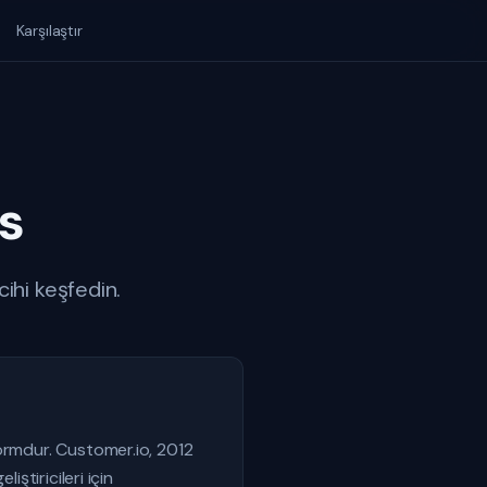
Karşılaştır
s
ihi keşfedin.
formdur. Customer.io, 2012
ştiricileri için