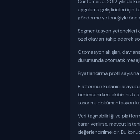
Customer.io, 2012 yılında ku
uygulama geliştiricileri için 
gönderme yeteneğiyle öne ç
Segmentasyon yetenekleri oldu
özel olayları takip ederek so
Otomasyon akışları, davranışsa
durumunda otomatik mesajlar
Fiyatlandırma profil sayısına g
Platformun kullanıcı arayüzü 
benimsenirken, ekibin hızla 
tasarımı, dokümantasyon kali
Veri taşınabilirliği ve platfo
karar verilirse, mevcut list
değerlendirilmelidir. Bu konu