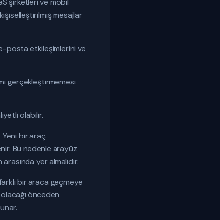
S şirketleri ve mobil
işiselleştirilmiş mesajlar
e-posta etkileşimlerini ve
ylemi gerçekleştirmemesi
etli olabilir.
 Yeni bir araç
enir. Bu nedenle arayüz
 arasında yer almalıdır.
e farklı bir araca geçmeye
or olacağı önceden
sunar.