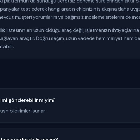
iki platformun da sunduğu ücretsiz deneme sürelerinden aktif ol
panyalar test ederek hangi aracın ekibinizin iş akışına daha uy
mevcut müşteri yorumlarını ve bağımsız inceleme sitelerini de ince
llik listesinin en uzun olduğu araç değil, işletmenizin ihtiyaçlar
nı sağlayan araçtır. Doğru seçim, uzun vadede hem maliyet hem de
abilir.
rimi gönderebilir miyim?
sh bildirimleri sunar.
tası gönderebilir miyim?