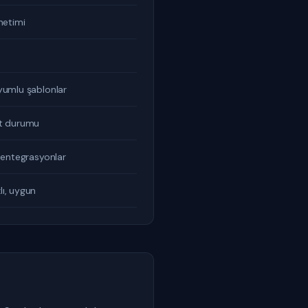
netimi
yumlu şablonlar
at durumu
 entegrasyonlar
ı, uygun