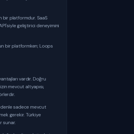
 bir platformdur. SaaS
PI'siyle geliştirici deneyimini
gun bir platformken; Loops
vantajları vardır. Doğru
zin mevcut altyapısı,
rlerdir.
u nedenle sadece mevcut
tmek gerekir. Türkiye
r sunar.