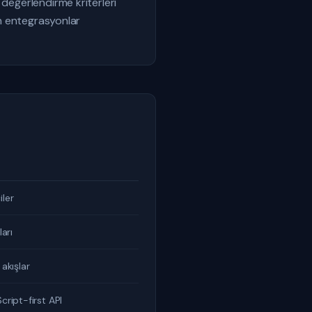
 değerlendirme kriterleri
an entegrasyonlar
iler
arı
 akışlar
ript-first API