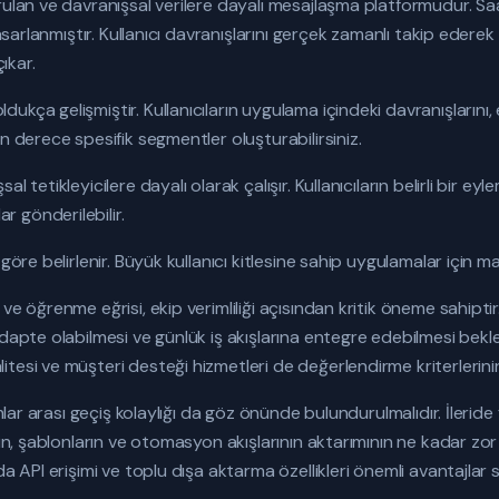
rulan ve davranışsal verilere dayalı mesajlaşma platformudur. Saa
tasarlanmıştır. Kullanıcı davranışlarını gerçek zamanlı takip ederek k
ıkar.
kça gelişmiştir. Kullanıcıların uygulama içindeki davranışlarını, 
n derece spesifik segmentler oluşturabilirsiniz.
l tetikleyicilere dayalı olarak çalışır. Kullanıcıların belirli bir e
 gönderilebilir.
öre belirlenir. Büyük kullanıcı kitlesine sahip uygulamalar için maliy
ve öğrenme eğrisi, ekip verimliliği açısından kritik öneme sahiptir.
adapte olabilmesi ve günlük iş akışlarına entegre edebilmesi bekl
tesi ve müşteri desteği hizmetleri de değerlendirme kriterlerinin
rmlar arası geçiş kolaylığı da göz önünde bulundurulmalıdır. İlerid
enin, şablonların ve otomasyon akışlarının aktarımının ne kadar z
da API erişimi ve toplu dışa aktarma özellikleri önemli avantajlar 