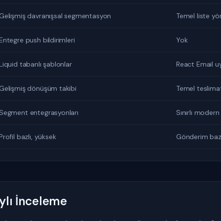
Gelişmiş davranışsal segmentasyon
Temel liste yö
Entegre push bildirimleri
Yok
Liquid tabanlı şablonlar
React Email u
Gelişmiş dönüşüm takibi
Temel teslim
Segment entegrasyonları
Sınırlı modern
Profil bazlı, yüksek
Gönderim bazl
ylı İnceleme