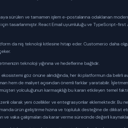
asaya sürülen ve tamamen işlem e-postalarına odaklanan modern
ri için tasarlanmıştır. React Email uyumluluğu ve TypeScript-first A
atform da niş teknoloji kitlesine hitap eder. Customer.io daha ol
çeker.
menizin teknoloji yığınına ve hedeflerine bağlıdır.
a ekosistemi göz önüne alındığında, her iki platformun da belirli a
 hem de maliyet açısından önemli farklar yaratabilir. İşletmeni
ve müşteri yolculuğunun karmaşıklığı bu kararı etkileyen temel faktö
üzenli olarak yeni özellikler ve entegrasyonlar eklemektedir. B
 zamanda ürün geliştirme hızına ve topluluk desteğine de dikkat e
arı ve vaka çalışmaları da karar verme sürecinde değerli kaynakla