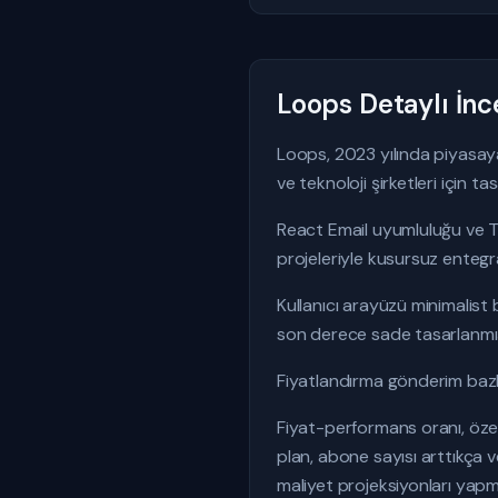
Loops Detaylı İn
Loops, 2023 yılında piyasay
ve teknoloji şirketleri için ta
React Email uyumluluğu ve Ty
projeleriyle kusursuz enteg
Kullanıcı arayüzü minimalist 
son derece sade tasarlanmış
Fiyatlandırma gönderim bazlı
Fiyat-performans oranı, özell
plan, abone sayısı arttıkça v
maliyet projeksiyonları yap