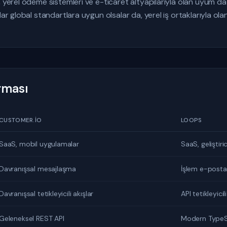
, yerel ödeme sistemleri ve e-ticaret altyapılarıyla olan uyum da
dar global standartlara uygun olsalar da, yerel iş ortaklarıyla ol
ırması
CUSTOMER.IO
LOOPS
SaaS, mobil uygulamalar
SaaS, geliştiric
Davranışsal mesajlaşma
İşlem e-postal
Davranışsal tetikleyicili akışlar
API tetikleyicili
Geleneksel REST API
Modern TypeSc