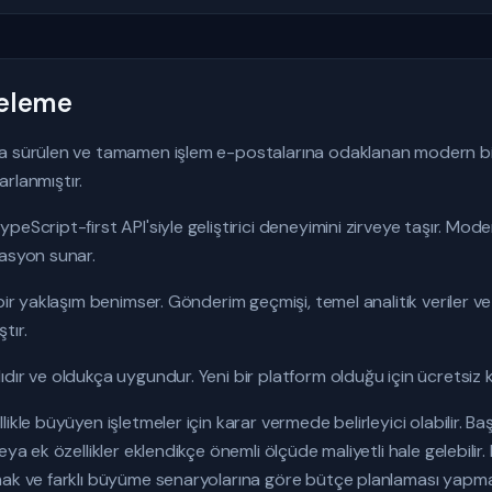
celeme
a sürülen ve tamamen işlem e-postalarına odaklanan modern bir
sarlanmıştır.
peScript-first API'siyle geliştirici deneyimini zirveye taşır. Mo
rasyon sunar.
bir yaklaşım benimser. Gönderim geçmişi, temel analitik veriler ve
tır.
dır ve oldukça uygundur. Yeni bir platform olduğu için ücretsiz
ikle büyüyen işletmeler için karar vermede belirleyici olabilir. 
eya ek özellikler eklendikçe önemli ölçüde maliyetli hale gelebilir
mak ve farklı büyüme senaryolarına göre bütçe planlaması yapmak