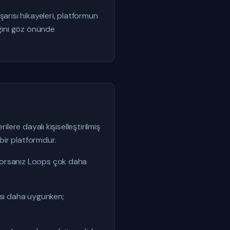
arısı hikayeleri, platformun
eğini göz önünde
lere dayalı kişiselleştirilmiş
bir platformdur.
iyorsanız Loops çok daha
ası daha uygunken;