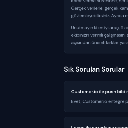
Karar verme sürecinde, her 
Gerçek verilerle, gerçek kam
gözlemleyebilirsiniz. Ayrıca 
Unutmayın ki en iyi araç, öze
ekibinizin verimli çalışması
açısından önemli farklar yarat
Sık Sorulan Sorular
Customer.io ile push bildi
Evet, Customer.io entegre pu
Loops ile pazarlama e-pos