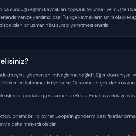
un da sunduğu eğitim kaynakları, topluluk forumları ve müşteri baş
erlendirmenize yardımcı olur. Türkçe kaynakların sınırlı olabilec
ilizce bilen bir uzmanın bu süreci yönetmesi önerilir.
lisiniz?
i seçim, işletmenizin ihtiyaçlarına bağlıdır. Eğer davranışsal veri
bildirimleri kullanmak istiyorsanız Customer.io çok daha uygun 
ile işlem e-postaları göndermek ve React Email uyumluluğu ist
ktörü önemli bir rol oynar. Loops'in gönderim bazlı fiyatlandırm
iyle daha maliyetli olabilir.