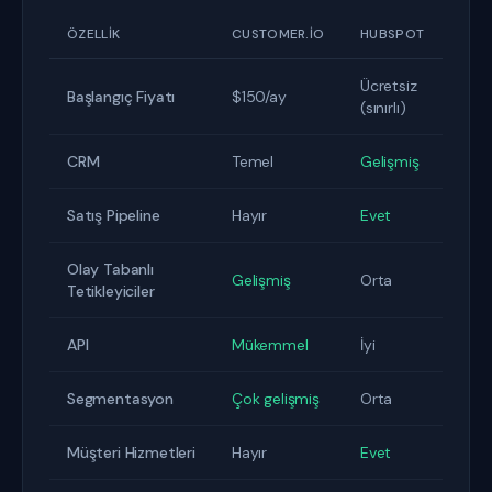
ÖZELLIK
CUSTOMER.IO
HUBSPOT
Ücretsiz
Başlangıç Fiyatı
$150/ay
(sınırlı)
CRM
Temel
Gelişmiş
Satış Pipeline
Hayır
Evet
Olay Tabanlı
Gelişmiş
Orta
Tetikleyiciler
API
Mükemmel
İyi
Segmentasyon
Çok gelişmiş
Orta
Müşteri Hizmetleri
Hayır
Evet