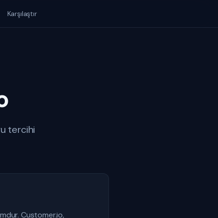
Karşılaştır
o
u tercihi
rmdur. Customer.io,