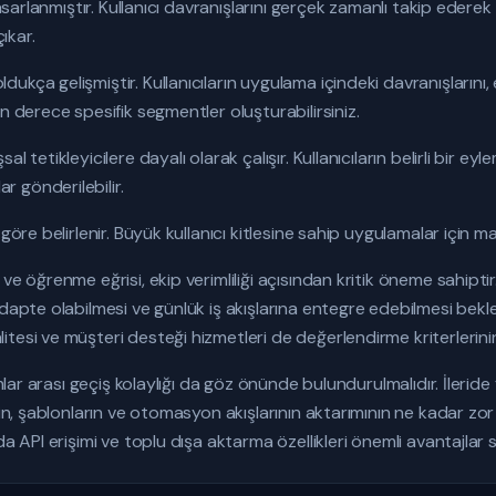
tasarlanmıştır. Kullanıcı davranışlarını gerçek zamanlı takip ederek k
ıkar.
kça gelişmiştir. Kullanıcıların uygulama içindeki davranışlarını, 
n derece spesifik segmentler oluşturabilirsiniz.
l tetikleyicilere dayalı olarak çalışır. Kullanıcıların belirli bir e
 gönderilebilir.
öre belirlenir. Büyük kullanıcı kitlesine sahip uygulamalar için maliy
ve öğrenme eğrisi, ekip verimliliği açısından kritik öneme sahiptir.
adapte olabilmesi ve günlük iş akışlarına entegre edebilmesi bekl
tesi ve müşteri desteği hizmetleri de değerlendirme kriterlerinin
rmlar arası geçiş kolaylığı da göz önünde bulundurulmalıdır. İlerid
enin, şablonların ve otomasyon akışlarının aktarımının ne kadar z
da API erişimi ve toplu dışa aktarma özellikleri önemli avantajlar 