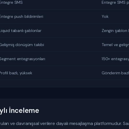
Entegre SMS
Entegre SMS 
Entegre push bildirimleri
Yok
Liquid tabanlı şablonlar
Zengin şablon
Gelişmiş dönüşüm takibi
Temel ve geliş
Segment entegrasyonları
150+ entegras
Profil bazlı, yüksek
Gönderim bazl
ylı İnceleme
rulan ve davranışsal verilere dayalı mesajlaşma platformudur. Saa