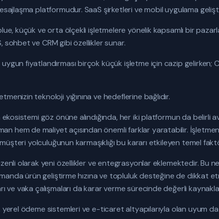
esajlaşma platformudur. SaaS şirketleri ve mobil uygulama geliştiric
blue, küçük ve orta ölçekli işletmelere yönelik kapsamlı bir pa
, sohbet ve CRM gibi özellikler sunar.
uygun fiyatlandırması birçok küçük işletme için cazip gelirken; 
menizin teknoloji yığınına ve hedeflerine bağlıdır.
a ekosistemi göz önüne alındığında, her iki platformun da belirli a
 hem de maliyet açısından önemli farklar yaratabilir. İşletmeni
ve müşteri yolculuğunun karmaşıklığı bu kararı etkileyen temel faktö
üzenli olarak yeni özellikler ve entegrasyonlar eklemektedir. B
 zamanda ürün geliştirme hızına ve topluluk desteğine de dikkat e
arı ve vaka çalışmaları da karar verme sürecinde değerli kaynakla
, yerel ödeme sistemleri ve e-ticaret altyapılarıyla olan uyum da