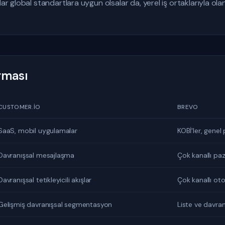
dar global standartlara uygun olsalar da, yerel iş ortaklarıyla ol
ırması
CUSTOMER.IO
BREVO
SaaS, mobil uygulamalar
KOBİ'ler, gene
Davranışsal mesajlaşma
Çok kanallı pa
Davranışsal tetikleyicili akışlar
Çok kanallı ot
Gelişmiş davranışsal segmentasyon
Liste ve davran