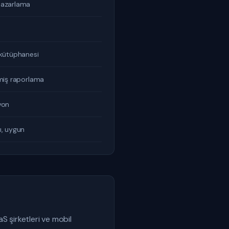
pazarlama
 kütüphanesi
miş raporlama
yon
ı, uygun
S şirketleri ve mobil