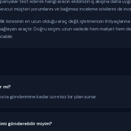
panyalar test ederek hangi aracın ekibinizin iş akışına daha uy
mevcut müşteri yorumlarını ve bağımsız inceleme sitelerini de ince
llik listesinin en uzun olduğu araç değil, işletmenizin ihtiyaçlar
nı sağlayan araçtır. Doğru seçim, uzun vadede hem maliyet hem de
abilir.
ir mi?
sta gönderimine kadar ücretsiz bir plan sunar.
rimi gönderebilir miyim?