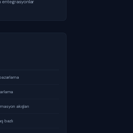
an entegrasyonlar
l pazarlama
zarlama
omasyon akışları
ış bazlı