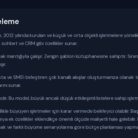
celeme
, 2012 yılında kurulan ve küçük ve orta ölçekli işletmelere yönel
sohbet ve CRM gibi özellikler sunar.
k mantığıyla çalışır. Zengin şablon kütüphanesine sahiptir. Sınırs
şır.
ta ve SMS'i birleştiren çok kanallı akışlar oluşturmanıza olanak
rını sunar.
ır. Bu model, büyük ancak düşük etkileşimli listelere sahip işletme
ikle büyüyen işletmeler için karar vermede belirleyici olabilir. 
eya ek özellikler eklendikçe önemli ölçüde maliyetli hale gelebilir
mak ve farklı büyüme senaryolarına göre bütçe planlaması yapmak