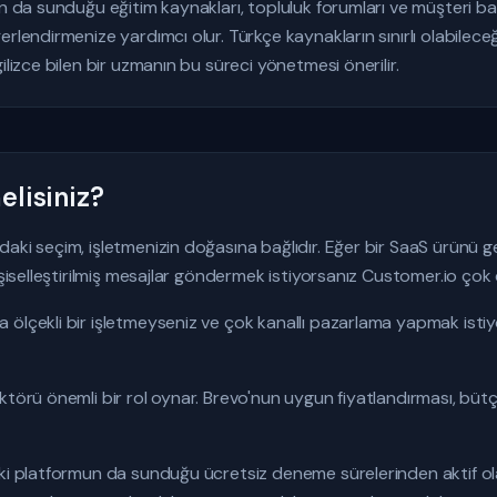
un da sunduğu eğitim kaynakları, topluluk forumları ve müşteri baş
erlendirmenize yardımcı olur. Türkçe kaynakların sınırlı olabilec
ilizce bilen bir uzmanın bu süreci yönetmesi önerilir.
lisiniz?
aki seçim, işletmenizin doğasına bağlıdır. Eğer bir SaaS ürünü gel
kişiselleştirilmiş mesajlar göndermek istiyorsanız Customer.io ço
 ölçekli bir işletmeyseniz ve çok kanallı pazarlama yapmak isti
törü önemli bir rol oynar. Brevo'nun uygun fiyatlandırması, bütçesi
iki platformun da sunduğu ücretsiz deneme sürelerinden aktif ol