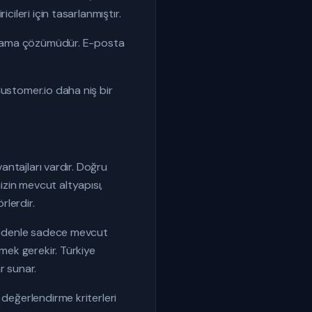
ileri için tasarlanmıştır.
zarlama çözümüdür. E-posta
Customer.io daha niş bir
vantajları vardır. Doğru
zin mevcut altyapısı,
rlerdir.
u nedenle sadece mevcut
tmek gerekir. Türkiye
r sunar.
 değerlendirme kriterleri