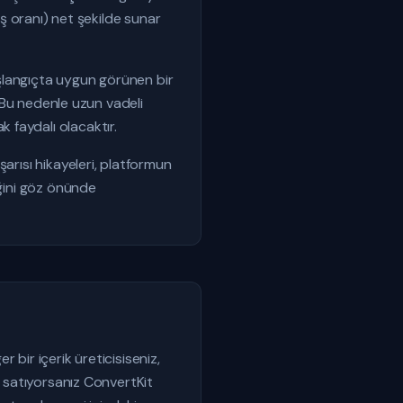
ış oranı) net şekilde sunar
Başlangıçta uygun görünen bir
. Bu nedenle uzun vadeli
 faydalı olacaktır.
arısı hikayeleri, platformun
eğini göz önünde
 bir içerik üreticisiseniz,
r satıyorsanız ConvertKit