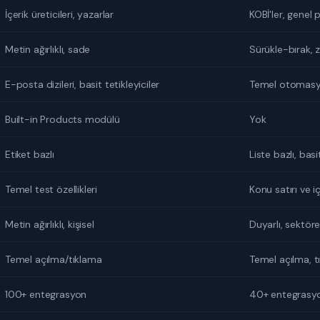
İçerik üreticileri, yazarlar
KOBİ'ler, genel
Metin ağırlıklı, sade
Sürükle-bırak, 
E-posta dizileri, basit tetikleyiciler
Temel otomasyo
Built-in Products modülü
Yok
Etiket bazlı
Liste bazlı, basi
Temel test özellikleri
Konu satırı ve iç
Metin ağırlıklı, kişisel
Duyarlı, sektöre
Temel açılma/tıklama
Temel açılma, tı
100+ entegrasyon
40+ entegrasy