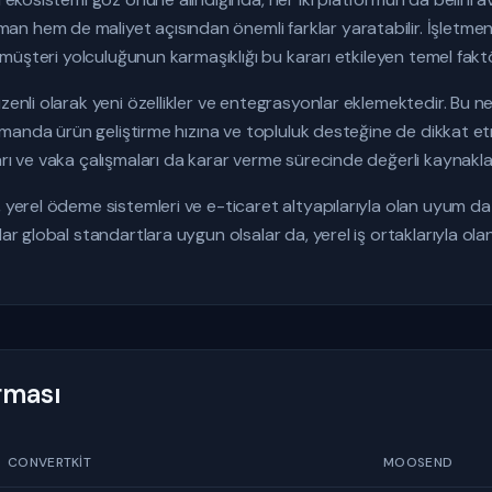
 hem de maliyet açısından önemli farklar yaratabilir. İşletmeni
ve müşteri yolculuğunun karmaşıklığı bu kararı etkileyen temel faktö
üzenli olarak yeni özellikler ve entegrasyonlar eklemektedir. B
 zamanda ürün geliştirme hızına ve topluluk desteğine de dikkat e
arı ve vaka çalışmaları da karar verme sürecinde değerli kaynakla
, yerel ödeme sistemleri ve e-ticaret altyapılarıyla olan uyum da
dar global standartlara uygun olsalar da, yerel iş ortaklarıyla ol
ırması
CONVERTKIT
MOOSEND