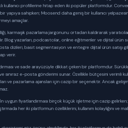
ı kullanıcı profillerine hitap eden iki popüler platformdur. Conv
ir yapıya sahipken; Moosend daha geniş bir kullanıcı yelpazesine
ermeyi amaçlar.
lliği, karmaşık pazarlama jargonunu ortadan kaldırarak yaratıcıla
r. Blog yazarları, podcastcılar, online eğitmenler ve dijital ürün sa
sta dizileri, basit segmentasyon ve entegre dijital ürün satışı gibi
ap verir.
ırması ve sade arayüzüyle dikkat çeken bir platformdur. Sürükl
ve sınırsız e-posta gönderimi sunar. Özellikle bütçesini verimli 
arı ve pazarlama ajansları için cazip bir seçenektir. Ancak gelişm
maz.
 uygun fiyatlandırması birçok küçük işletme için cazip gelirken;
ştırmada her iki platformun özelliklerini, kullanım kolaylığını ve mal
a ekosistemi göz önüne alındığında, her iki platformun da belirli a