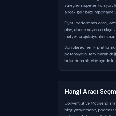
süreçleri nispeten kolaydır. 
ancak gelir bazlı raporlama v
Fiyat-performans oranı, özell
plan, abone sayısı arttıkça v
maliyet projeksiyonları yap
Son olarak, her iki platform
potansiyelini tam olarak değ
bulundurarak, ekip içinde İng
Hangi Aracı Seçme
ConvertKit ve Moosend arasınd
blog yazıyorsanız, podcast y