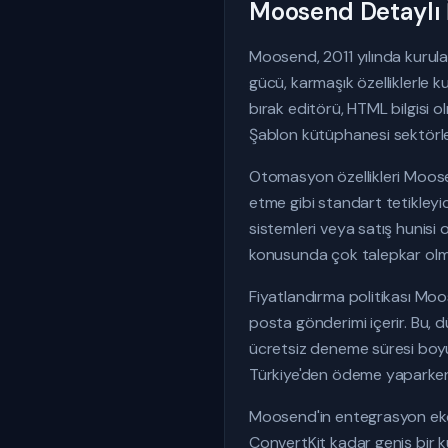
Moosend Detaylı
Moosend, 2011 yılında kurul
gücü, karmaşık özelliklerle 
bırak editörü, HTML bilgisi 
Şablon kütüphanesi sektörler
Otomasyon özellikleri Moosen
etme gibi standart tetikleyic
sistemleri veya satış hunisi
konusunda çok talepkar olmaya
Fiyatlandırma politikası Moos
posta gönderimi içerir. Bu, 
ücretsiz deneme süresi boyun
Türkiye'den ödeme yaparken
Moosend'in entegrasyon eko
ConvertKit kadar geniş bir k