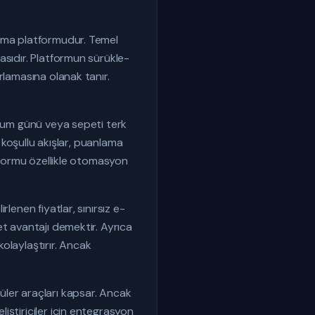
lama platformudur. Temel
asıdır. Platformun sürükle-
rlamasına olanak tanır.
oğum günü veya sepeti terk
ı koşullu akışlar, puanlama
atformu özellikle otomasyon
lenen fiyatlar, sınırsız e-
et avantajı demektir. Ayrıca
olaylaştırır. Ancak
er araçları kapsar. Ancak
iştiriciler için entegrasyon