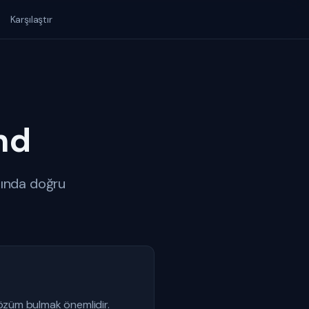
Karşılaştır
nd
sında doğru
özüm bulmak önemlidir.