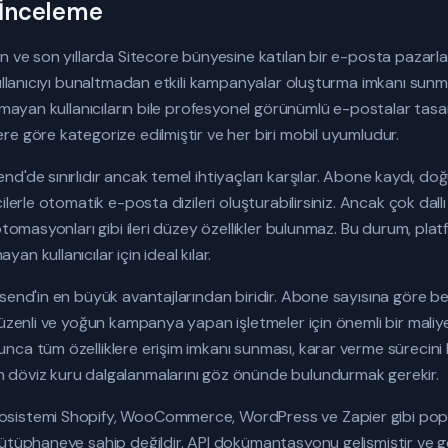
 İnceleme
an ve son yıllarda Sitecore bünyesine katılan bir e-posta pazar
kullanıcıyı bunaltmadan etkili kampanyalar oluşturma imkanı sunm
olmayan kullanıcıların bile profesyonel görünümlü e-postalar tasa
e göre kategorize edilmiştir ve her biri mobil uyumludur.
d'de sınırlıdır ancak temel ihtiyaçları karşılar. Abone kaydı, d
ilerle otomatik e-posta dizileri oluşturabilirsiniz. Ancak çok dall
 otomasyonları gibi ileri düzey özellikler bulunmaz. Bu durum, pl
n kullanıcılar için ideal kılar.
end'in en büyük avantajlarından biridir. Abone sayısına göre belir
düzenli ve yoğun kampanya yapan işletmeler için önemli bir maliy
ca tüm özelliklere erişim imkanı sunması, karar verme sürecini k
 döviz kuru dalgalanmalarını göz önünde bulundurmak gerekir.
sistemi Shopify, WooCommerce, WordPress ve Zapier gibi popül
ütüphaneye sahip değildir. API dokümantasyonu gelişmiştir ve gel