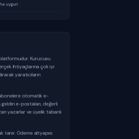
aha uygun
 platformudur. Kurucusu
erçek ihtiyaçlarına çok iyi
ırarak yaratıcıların
ak abonelere otomatik e-
ş geldin e-postaları, değerli
zan yazarlar ve üyelik tabanlı
k tanır. Ödeme altyapısı