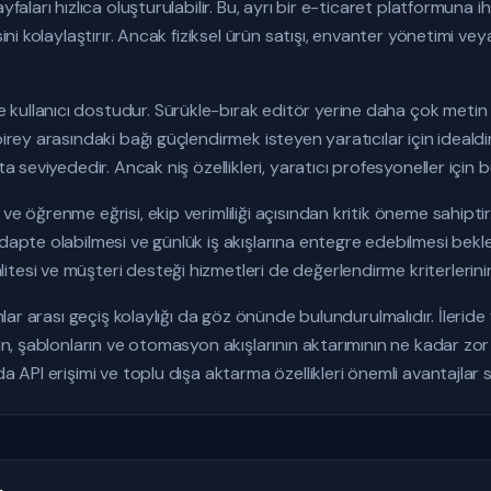
ayfaları hızlıca oluşturulabilir. Bu, ayrı bir e-ticaret platformuna
sini kolaylaştırır. Ancak fiziksel ürün satışı, envanter yönetimi v
ullanıcı dostudur. Sürükle-bırak editör yerine daha çok metin taba
birey arasındaki bağı güçlendirmek isteyen yaratıcılar için ideald
a seviyededir. Ancak niş özellikleri, yaratıcı profesyoneller için bu 
ve öğrenme eğrisi, ekip verimliliği açısından kritik öneme sahiptir.
adapte olabilmesi ve günlük iş akışlarına entegre edebilmesi bekl
tesi ve müşteri desteği hizmetleri de değerlendirme kriterlerinin
rmlar arası geçiş kolaylığı da göz önünde bulundurulmalıdır. İlerid
enin, şablonların ve otomasyon akışlarının aktarımının ne kadar z
da API erişimi ve toplu dışa aktarma özellikleri önemli avantajlar 