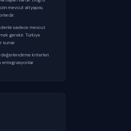
zin mevcut altyapısı,
rlerdir.
u nedenle sadece mevcut
tmek gerekir. Türkiye
r sunar.
 değerlendirme kriterleri
an entegrasyonlar