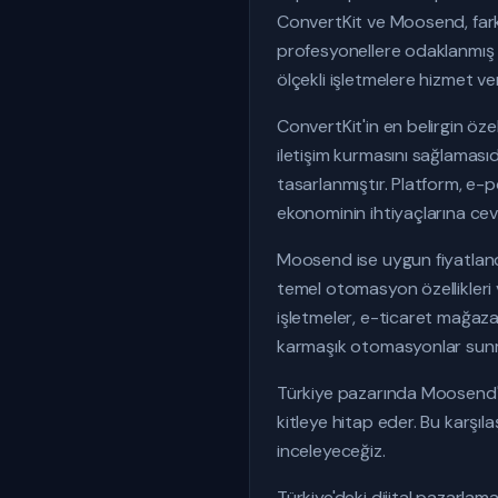
ConvertKit ve Moosend, farkl
profesyonellere odaklanmış b
ölçekli işletmelere hizmet v
ConvertKit'in en belirgin öze
iletişim kurmasını sağlamasıdı
tasarlanmıştır. Platform, e-po
ekonominin ihtiyaçlarına cev
Moosend ise uygun fiyatland
temel otomasyon özellikleri 
işletmeler, e-ticaret mağazal
karmaşık otomasyonlar sun
Türkiye pazarında Moosend'in
kitleye hitap eder. Bu karşıla
inceleyeceğiz.
Türkiye'deki dijital pazarlam