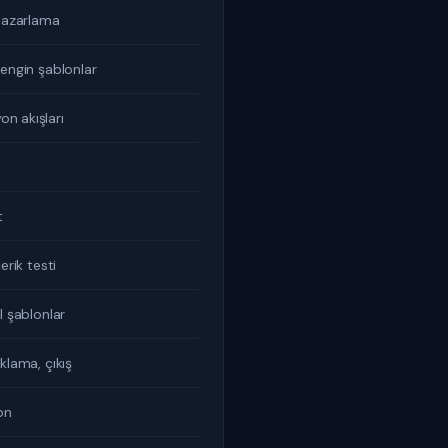
 pazarlama
zengin şablonlar
n akışları
t
erik testi
l şablonlar
klama, çıkış
on