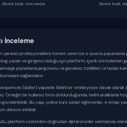
Abone bazlı, orta seviye
Abone bazlı, d
lı İnceleme
eri yaratıcı profesyonellere hizmet veren bir e-posta pazarlama
log yazarı ve girişimci olduğu için platform, içerik üreticilerinin g
karmaşık pazarlama jargonunu ve gereksiz özellikleri ortadan kald
m kurmasını sağlamaktır.
sequences (diziler) yapısıdır. Belirli bir tetikleyiciye dayalı olar
iz. Örneğin bir kullanıcı form doldurduğunda, belirli aralıklarla ho
rı gönderilebilir. Bu yapı, online kurs satan eğitmenler, e-kitap ya
son derece etkilidir.
lü, platform üzerinden doğrudan dijital ürünler satmanıza olana