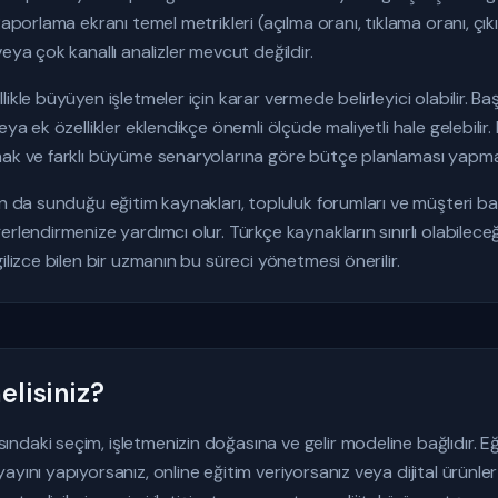
Raporlama ekranı temel metrikleri (açılma oranı, tıklama oranı, çık
eya çok kanallı analizler mevcut değildir.
ikle büyüyen işletmeler için karar vermede belirleyici olabilir. 
eya ek özellikler eklendikçe önemli ölçüde maliyetli hale gelebilir
mak ve farklı büyüme senaryolarına göre bütçe planlaması yapmak
un da sunduğu eğitim kaynakları, topluluk forumları ve müşteri baş
erlendirmenize yardımcı olur. Türkçe kaynakların sınırlı olabilec
ilizce bilen bir uzmanın bu süreci yönetmesi önerilir.
lisiniz?
aki seçim, işletmenizin doğasına ve gelir modeline bağlıdır. Eğer
ayını yapıyorsanız, online eğitim veriyorsanız veya dijital ürünle