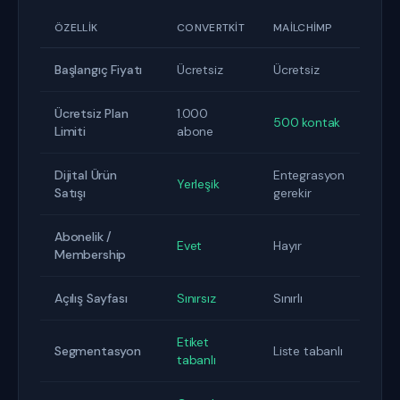
ÖZELLIK
CONVERTKIT
MAILCHIMP
Başlangıç Fiyatı
Ücretsiz
Ücretsiz
Ücretsiz Plan
1.000
500 kontak
Limiti
abone
Dijital Ürün
Entegrasyon
Yerleşik
Satışı
gerekir
Abonelik /
Evet
Hayır
Membership
Açılış Sayfası
Sınırsız
Sınırlı
Etiket
Segmentasyon
Liste tabanlı
tabanlı