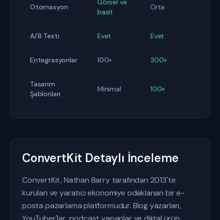
Görsel ve
Otomasyon
Orta
basit
A/B Testi
Evet
Evet
Entegrasyonlar
100+
300+
Tasarım
Minimal
100+
Şablonları
ConvertKit Detaylı İnceleme
ConvertKit, Nathan Barry tarafından 2013'te
kurulan ve yaratıcı ekonomiye odaklanan bir e-
posta pazarlama platformudur. Blog yazarları,
YouTuber'lar, podcast yapanlar ve dijital ürün