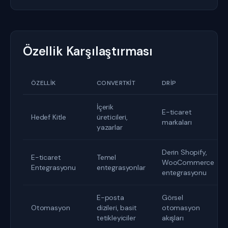
Özellik Karşılaştırması
ÖZELLIK
CONVERTKIT
DRIP
İçerik
E-ticaret
Hedef Kitle
üreticileri,
markaları
yazarlar
Derin Shopify,
E-ticaret
Temel
WooCommerce
Entegrasyonu
entegrasyonlar
entegrasyonu
E-posta
Görsel
Otomasyon
dizileri, basit
otomasyon
tetikleyiciler
akışları