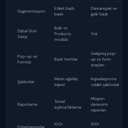
Etiket bazlı,
Davranışsal ve
Segmentasyon
basit
gelir bazlı
Built-in
Dijital Ürün
Products
Yok
Satışı
modülü
Gelişmiş pop-
Pop-up ve
Basit formlar
up ve form
Formlar
araçları
Metin ağırlıklı,
Kişiselleştirme
Şablonlar
kişisel
odaklı şablonlar
Müşteri
Temel
Raporlama
deneyimi
açılma/tıklama
raporları
100+
100+
Entegrasyonlar