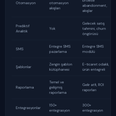
browse
Otomasyon
otomasyon
abandonment,
akışları
akışlar
Gelecek satış
Prediktif
Yok
tahmini, churn
Analitik
öngörüsü
Entegre SMS
Entegre SMS
SMS
pazarlama
modülü
Zengin şablon
E-ticaret odaklı,
Şablonlar
kütüphanesi
ürün entegreli
Temel ve
Gelir atfı, ROI
Raporlama
gelişmiş
raporları
raporlama
150+
300+
Entegrasyonlar
entegrasyon
entegrasyon