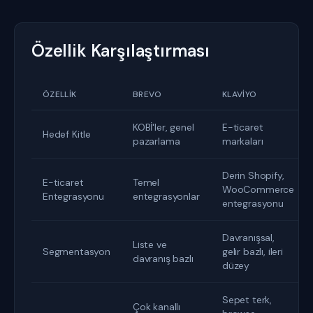
Özellik Karşılaştırması
ÖZELLIK
BREVO
KLAVIYO
KOBİ'ler, genel
E-ticaret
Hedef Kitle
pazarlama
markaları
Derin Shopify,
E-ticaret
Temel
WooCommerce
Entegrasyonu
entegrasyonlar
entegrasyonu
Davranışsal,
Liste ve
Segmentasyon
gelir bazlı, ileri
davranış bazlı
düzey
Sepet terk,
Çok kanallı