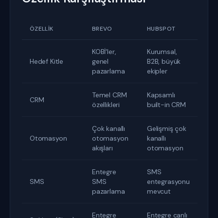
ÖZELLIK
BREVO
HUBSPOT
KOBİ'ler,
Kurumsal,
Hedef Kitle
genel
B2B, büyük
pazarlama
ekipler
Temel CRM
Kapsamlı
CRM
özellikleri
built-in CRM
Çok kanallı
Gelişmiş çok
Otomasyon
otomasyon
kanallı
akışları
otomasyon
Entegre
SMS
SMS
SMS
entegrasyonu
pazarlama
mevcut
Entegre
Entegre canlı