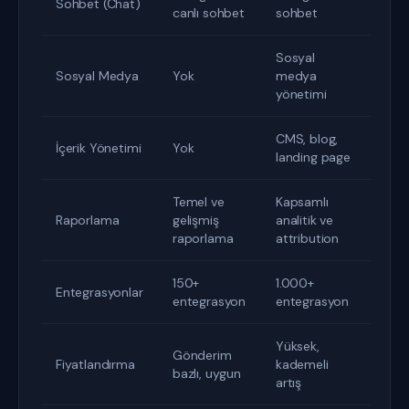
Sohbet (Chat)
canlı sohbet
sohbet
Sosyal
Sosyal Medya
Yok
medya
yönetimi
CMS, blog,
İçerik Yönetimi
Yok
landing page
Temel ve
Kapsamlı
Raporlama
gelişmiş
analitik ve
raporlama
attribution
150+
1.000+
Entegrasyonlar
entegrasyon
entegrasyon
Yüksek,
Gönderim
Fiyatlandırma
kademeli
bazlı, uygun
artış