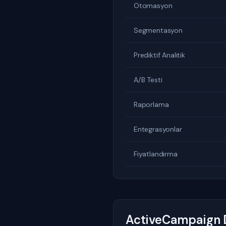
Otomasyon
Segmentasyon
Prediktif Analitik
A/B Testi
Raporlama
Entegrasyonlar
Fiyatlandırma
ActiveCampaign D