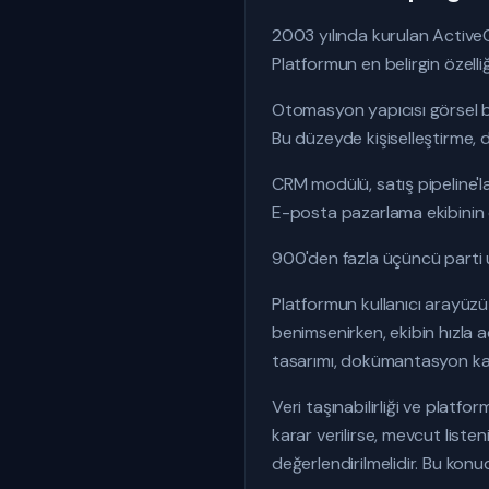
2003 yılında kurulan Active
Platformun en belirgin özelli
Otomasyon yapıcısı görsel bi
Bu düzeyde kişiselleştirme, d
CRM modülü, satış pipeline'
E-posta pazarlama ekibinin o
900'den fazla üçüncü parti uy
Platformun kullanıcı arayüzü 
benimsenirken, ekibin hızla 
tasarımı, dokümantasyon kali
Veri taşınabilirliği ve platfo
karar verilirse, mevcut list
değerlendirilmelidir. Bu konu