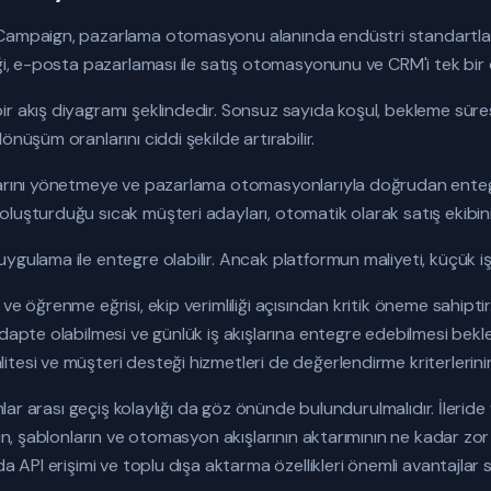
Campaign, pazarlama otomasyonu alanında endüstri standartların
ği, e-posta pazarlaması ile satış otomasyonunu ve CRM'i tek bir ça
r akış diyagramı şeklindedir. Sonsuz sayıda koşul, bekleme süresi 
önüşüm oranlarını ciddi şekilde artırabilir.
larını yönetmeye ve pazarlama otomasyonlarıyla doğrudan enteg
luşturduğu sıcak müşteri adayları, otomatik olarak satış ekibinin 
gulama ile entegre olabilir. Ancak platformun maliyeti, küçük işle
ve öğrenme eğrisi, ekip verimliliği açısından kritik öneme sahiptir.
adapte olabilmesi ve günlük iş akışlarına entegre edebilmesi bekl
tesi ve müşteri desteği hizmetleri de değerlendirme kriterlerinin
rmlar arası geçiş kolaylığı da göz önünde bulundurulmalıdır. İlerid
enin, şablonların ve otomasyon akışlarının aktarımının ne kadar z
da API erişimi ve toplu dışa aktarma özellikleri önemli avantajlar 