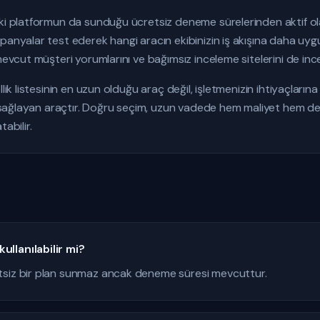
iki platformun da sunduğu ücretsiz deneme sürelerinden aktif ol
panyalar test ederek hangi aracın ekibinizin iş akışına daha uy
mevcut müşteri yorumlarını ve bağımsız inceleme sitelerini de ince
llik listesinin en uzun olduğu araç değil, işletmenizin ihtiyaçlar
nı sağlayan araçtır. Doğru seçim, uzun vadede hem maliyet hem de
abilir.
llanılabilir mi?
tsiz bir plan sunmaz ancak deneme süresi mevcuttur.