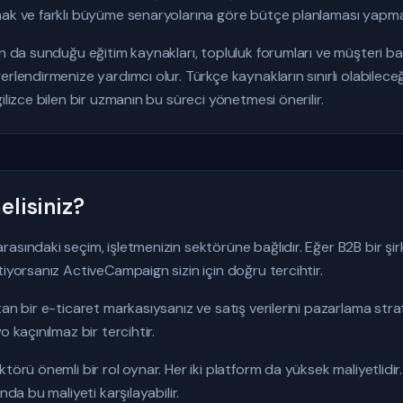
mak ve farklı büyüme senaryolarına göre bütçe planlaması yapmak
un da sunduğu eğitim kaynakları, topluluk forumları ve müşteri baş
erlendirmenize yardımcı olur. Türkçe kaynakların sınırlı olabilec
ilizce bilen bir uzmanın bu süreci yönetmesi önerilir.
lisiniz?
asındaki seçim, işletmenizin sektörüne bağlıdır. Eğer B2B bir şir
tiyorsanız ActiveCampaign sizin için doğru tercihtir.
tan bir e-ticaret markasıysanız ve satış verilerini pazarlama str
 kaçınılmaz bir tercihtir.
törü önemli bir rol oynar. Her iki platform da yüksek maliyetlidi
nda bu maliyeti karşılayabilir.