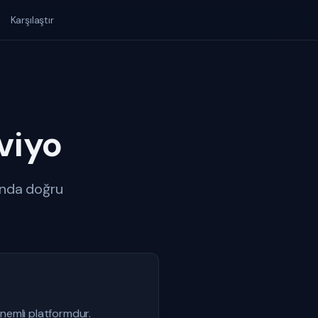
Karşılaştır
viyo
ında doğru
nemli platformdur.