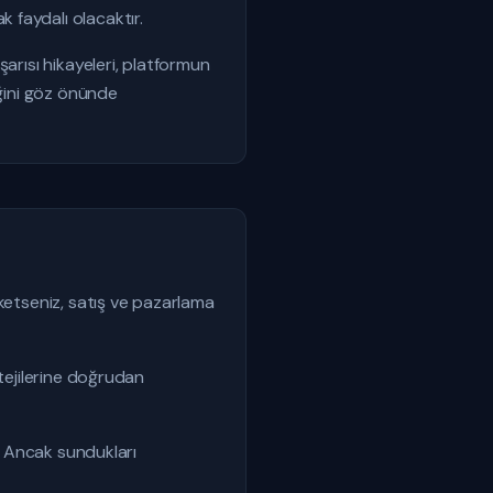
 faydalı olacaktır.
arısı hikayeleri, platformun
eğini göz önünde
ketseniz, satış ve pazarlama
atejilerine doğrudan
r. Ancak sundukları