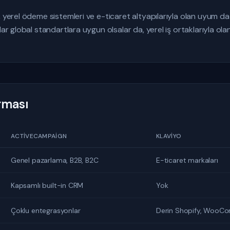
, yerel ödeme sistemleri ve e-ticaret altyapılarıyla olan uyum da
dar global standartlara uygun olsalar da, yerel iş ortaklarıyla ol
ırması
ACTIVECAMPAIGN
KLAVIYO
Genel pazarlama, B2B, B2C
E-ticaret markaları
Kapsamlı built-in CRM
Yok
Çoklu entegrasyonlar
Derin Shopify, WooC