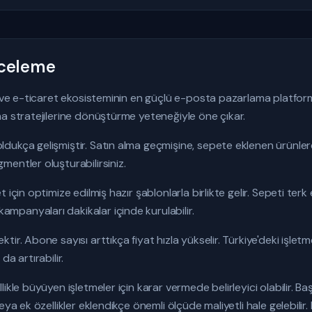
nceleme
n ve e-ticaret ekosisteminin en güçlü e-posta pazarlama platforml
a stratejilerine dönüştürme yeteneğiyle öne çıkar.
ukça gelişmiştir. Satın alma geçmişine, sepete eklenen ürünlere,
entler oluşturabilirsiniz.
 için optimize edilmiş hazır şablonlarla birlikte gelir. Sepeti te
panyaları dakikalar içinde kurulabilir.
ir. Abone sayısı arttıkça fiyat hızla yükselir. Türkiye'deki işletm
a artırabilir.
ikle büyüyen işletmeler için karar vermede belirleyici olabilir. 
eya ek özellikler eklendikçe önemli ölçüde maliyetli hale gelebilir