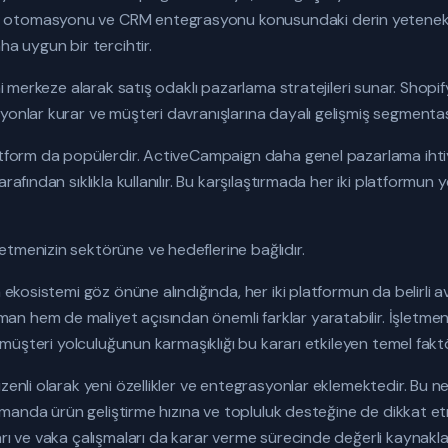
otomasyonu ve CRM entegrasyonu konusundaki derin yetenekle
ha uygun bir tercihtir.
rini merkeze alarak satış odaklı pazarlama stratejileri sunar. Sh
yonlar kurar ve müşteri davranışlarına dayalı gelişmiş segmentas
atform da popülerdir. ActiveCampaign daha genel pazarlama ihtiyaç
rafından sıklıkla kullanılır. Bu karşılaştırmada her iki platformun 
tmenizin sektörüne ve hedeflerine bağlıdır.
a ekosistemi göz önüne alındığında, her iki platformun da belirli a
 hem de maliyet açısından önemli farklar yaratabilir. İşletmeni
ve müşteri yolculuğunun karmaşıklığı bu kararı etkileyen temel faktö
üzenli olarak yeni özellikler ve entegrasyonlar eklemektedir. B
 zamanda ürün geliştirme hızına ve topluluk desteğine de dikkat e
arı ve vaka çalışmaları da karar verme sürecinde değerli kaynakla