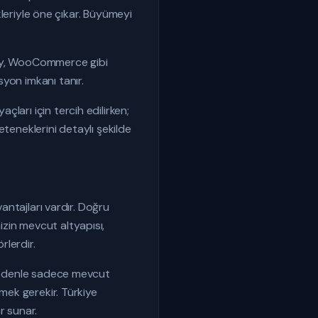
riyle öne çıkar. Büyümeyi
opify, WooCommerce gibi
yon imkanı tanır.
ları için tercih edilirken;
yeteneklerini detaylı şekilde
vantajları vardır. Doğru
zin mevcut altyapısı,
rlerdir.
u nedenle sadece mevcut
tmek gerekir. Türkiye
r sunar.