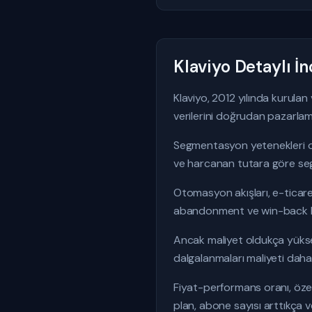
Klaviyo Detaylı İ
Klaviyo, 2012 yılında kurula
verilerini doğrudan pazarlam
Segmentasyon yetenekleri old
ve harcanan tutara göre segm
Otomasyon akışları, e-ticaret
abandonment ve win-back kam
Ancak maliyet oldukça yüksekt
dalgalanmaları maliyeti daha d
Fiyat-performans oranı, özell
plan, abone sayısı arttıkça v