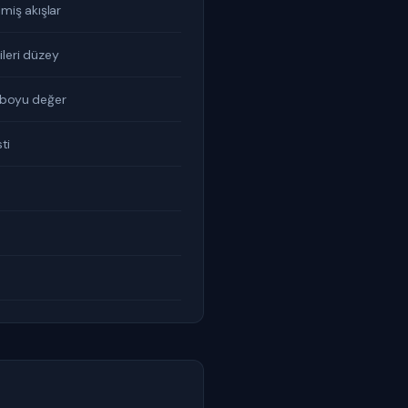
miş akışlar
 ileri düzey
 boyu değer
ti