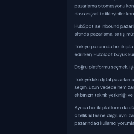
pazarlama otomasyonu konusu
davranışsal tetikleyiciler k
HubSpot ise inbound pazarla
altında pazarlama, satış, müş
Türkiye pazarında her iki pl
edilirken; HubSpot büyük kurum
Doğru platformu seçmek, işl
Türkiye'deki dijital pazarlam
seçim, uzun vadede hem zaman
ekibinizin teknik yetkinliği 
Ayrıca her iki platform da d
özellik listesine değil, aynı
pazarındaki kullanıcı yoruml