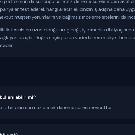
iki platformun da sunduğu ücretsiz deneme sürelerinden aktif ol
panyalar test ederek hangi aracın ekibinizin iş akışına daha uy
mevcut müşteri yorumlarını ve bağımsız inceleme sitelerini de ince
llik listesinin en uzun olduğu araç değil, işletmenizin ihtiyaçlar
nı sağlayan araçtır. Doğru seçim, uzun vadede hem maliyet hem de
abilir.
llanılabilir mi?
tsiz bir plan sunmaz ancak deneme süresi mevcuttur.