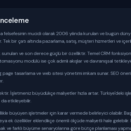
İnceleme
 felsefesinin mucidi olarak 2006 yılında kurulan ve bugün dün
ir. Tek bir çatı altında pazarlama, satış, müşteri hizmetleri ve içer
sunulan ve son derece güçlü bir özelliktir. Temel CRM fonksiyon
otomasyonu modülü ise çok adımlı akışlar ve davranışsal tetikleyic
 page tasarlama ve web sitesi yönetimi imkanı sunar. SEO öneril
r.
ir. İşletmeniz büyüdükçe maliyetler hızla artar. Türkiye'deki işl
da etkileyebilir.
ikle büyüyen işletmeler için karar vermede belirleyici olabilir. 
eya ek özellikler eklendikçe önemli ölçüde maliyetli hale gelebilir
mak ve farklı büyüme senaryolarına göre bütçe planlaması yapmak