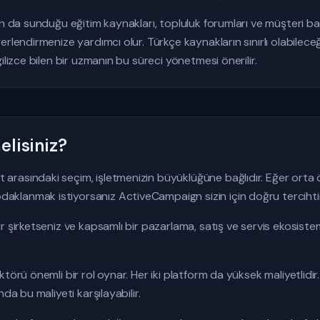
un da sunduğu eğitim kaynakları, topluluk forumları ve müşteri baş
erlendirmenize yardımcı olur. Türkçe kaynakların sınırlı olabilec
ilizce bilen bir uzmanın bu süreci yönetmesi önerilir.
lisiniz?
asındaki seçim, işletmenizin büyüklüğüne bağlıdır. Eğer orta öl
lanmak istiyorsanız ActiveCampaign sizin için doğru tercihtir
r şirketseniz ve kapsamlı bir pazarlama, satış ve servis ekosis
törü önemli bir rol oynar. Her iki platform da yüksek maliyetlidi
da bu maliyeti karşılayabilir.