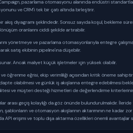
Campaign, pazarlama otomasyonu alanında endüstri standartları
onunu ve CRM'i tek bir çatı altında birleştirir.
r akış diyagramı şeklindedir. Sonsuz sayıda koşul, bekleme süresi 
önüşüm oranlarını ciddi şekilde artırabilir.
larını yönetmeye ve pazarlama otomasyonlarıyla entegre çalışmay
rak satış ekibinin pipeline'ına düşebilir.
nar. Ancak maliyet küçük işletmeler için yüksek olabilir.
ve öğrenme eğrisi, ekip verimliliği açısından kritik öneme sahiptir.
adapte olabilmesi ve günlük iş akışlarına entegre edebilmesi bekl
tesi ve müşteri desteği hizmetleri de değerlendirme kriterlerinin
rmlar arası geçiş kolaylığı da göz önünde bulundurulmalıdır. İlerid
enin, şablonların ve otomasyon akışlarının aktarımının ne kadar z
da API erişimi ve toplu dışa aktarma özellikleri önemli avantajlar 