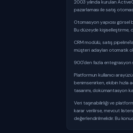
2003 yılında kurulan Active
pazarlaması ile satış otomasy
Otomasyon yapıcısı görsel bi
Bu düzeyde kişiselleştirme, d
CRM modülü, satış pipeline'
müşteri adayları otomatik ola
900'den fazla entegrasyon su
Platformun kullanıcı arayüzü 
benimsenirken, ekibin hızla 
tasarımı, dokümantasyon kali
Veri taşınabilirliği ve platfo
karar verilirse, mevcut list
değerlendirilmelidir. Bu konu