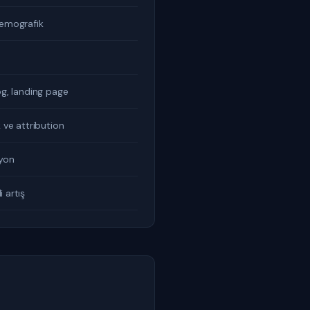
demografik
og, landing page
 ve attribution
yon
 artış