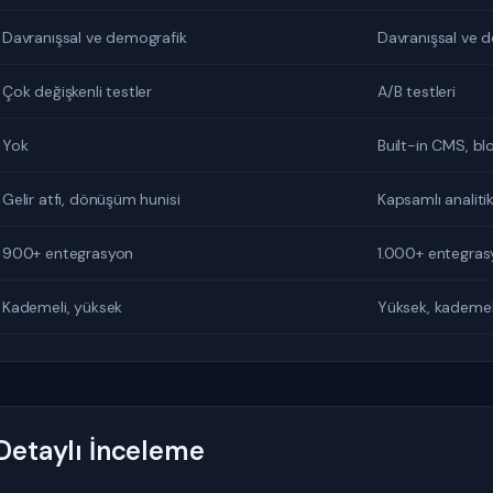
Davranışsal ve demografik
Davranışsal ve 
Çok değişkenli testler
A/B testleri
Yok
Built-in CMS, bl
Gelir atfı, dönüşüm hunisi
Kapsamlı analitik
900+ entegrasyon
1.000+ entegras
Kademeli, yüksek
Yüksek, kademeli
etaylı İnceleme