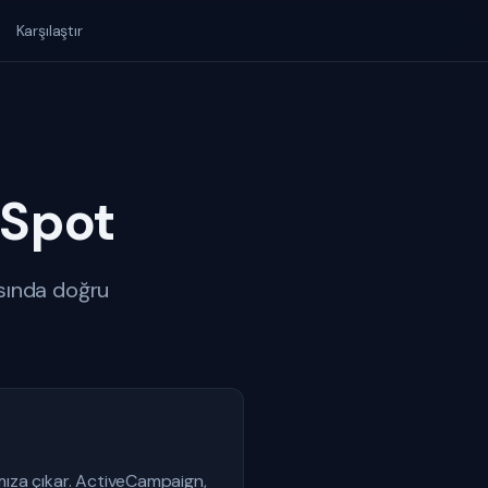
Karşılaştır
bSpot
sında doğru
mıza çıkar. ActiveCampaign,