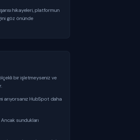
arısı hikayeleri, platformun
eğini göz önünde
çekli bir işletmeyseniz ve
.
temi arıyorsanız HubSpot daha
r. Ancak sundukları