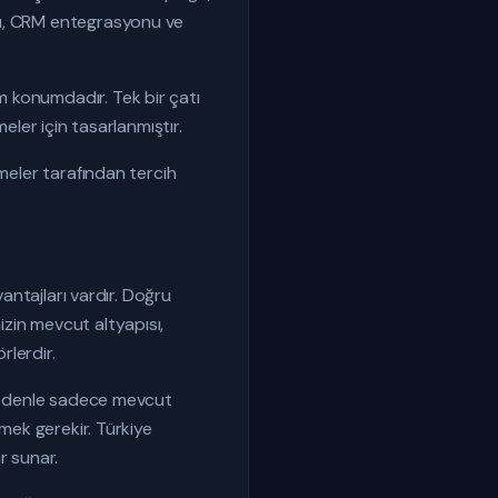
sı, CRM entegrasyonu ve
m konumdadır. Tek bir çatı
eler için tasarlanmıştır.
tmeler tarafından tercih
vantajları vardır. Doğru
zin mevcut altyapısı,
rlerdir.
u nedenle sadece mevcut
tmek gerekir. Türkiye
r sunar.