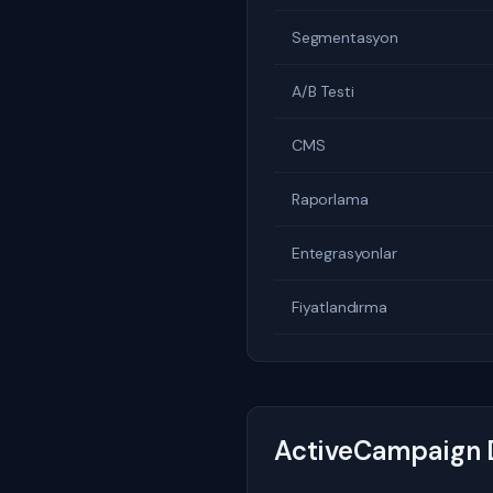
Segmentasyon
A/B Testi
CMS
Raporlama
Entegrasyonlar
Fiyatlandırma
ActiveCampaign D