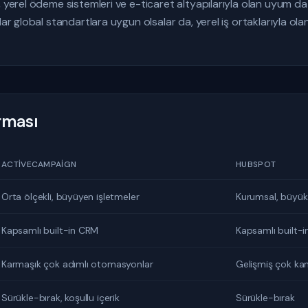
, yerel ödeme sistemleri ve e-ticaret altyapılarıyla olan uyum da
dar global standartlara uygun olsalar da, yerel iş ortaklarıyla ol
ırması
ACTIVECAMPAIGN
HUBSPOT
Orta ölçekli, büyüyen işletmeler
Kurumsal, büyük 
Kapsamlı built-in CRM
Kapsamlı built-
Karmaşık çok adımlı otomasyonlar
Gelişmiş çok ka
Sürükle-bırak, koşullu içerik
Sürükle-bırak