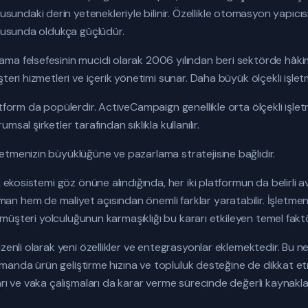
ndaki derin yetenekleriyle bilinir. Özellikle otomasyon yapıcı
onusunda oldukça güçlüdür.
ma felsefesinin mucidi olarak 2006 yılından beri sektörde hâki
teri hizmetleri ve içerik yönetimi sunar. Daha büyük ölçekli işletm
atform da popülerdir. ActiveCampaign genellikle orta ölçekli işle
sal şirketler tarafından sıklıkla kullanılır.
etmenizin büyüklüğüne ve pazarlama stratejisine bağlıdır.
a ekosistemi göz önüne alındığında, her iki platformun da belirli a
 hem de maliyet açısından önemli farklar yaratabilir. İşletmeni
ve müşteri yolculuğunun karmaşıklığı bu kararı etkileyen temel faktö
üzenli olarak yeni özellikler ve entegrasyonlar eklemektedir. B
 zamanda ürün geliştirme hızına ve topluluk desteğine de dikkat e
arı ve vaka çalışmaları da karar verme sürecinde değerli kaynakla