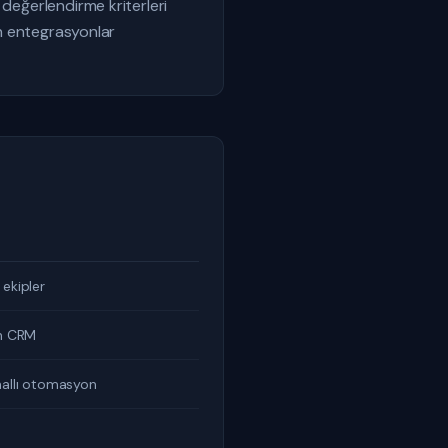
 değerlendirme kriterleri
an entegrasyonlar
ekipler
in CRM
nallı otomasyon