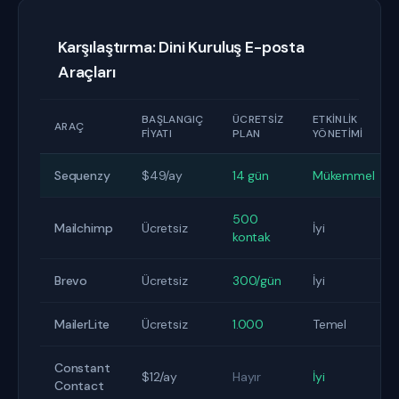
Karşılaştırma: Dini Kuruluş E-posta
Araçları
BAŞLANGIÇ
ÜCRETSIZ
ETKINLIK
ARAÇ
FIYATI
PLAN
YÖNETIMI
Sequenzy
$49/ay
14 gün
Mükemmel
500
Mailchimp
Ücretsiz
İyi
kontak
Brevo
Ücretsiz
300/gün
İyi
MailerLite
Ücretsiz
1.000
Temel
Constant
$12/ay
Hayır
İyi
Contact