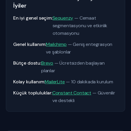
İyiler
En iyi genel seçim:
Sequenzy
— Cemaat
segmentasyonu ve etkinlik
otomasyonu
Genel kullanım:
Mailchimp
— Geniş entegrasyon
ve şablonlar
Bütçe dostu:
Brevo
— Ücretsizden başlayan
planlar
Kolay kullanım:
MailerLite
— 10 dakikada kurulum
Küçük topluluklar:
Constant Contact
— Güvenilir
ve destekli