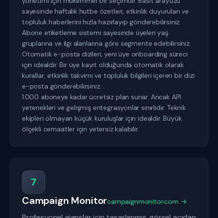
yönetimi için mükemmel bir seçimdir. Basit arayüzü
sayesinde haftalık hutbe özetleri, etkinlik duyuruları ve
topluluk haberlerini hızla hazırlayıp gönderebilirsiniz.
Abone etiketleme sistemi sayesinde üyeleri yaş
gruplarına ve ilgi alanlarına göre segmente edebilirsiniz.
Otomatik e-posta dizileri, yeni üye onboarding süreci
için idealdir. Bir üye kayıt olduğunda otomatik olarak
kurallar, etkinlik takvimi ve topluluk bilgileri içeren bir dizi
e-posta gönderebilirsiniz.
1.000 aboneye kadar ücretsiz plan sunar. Ancak API
yetenekleri ve gelişmiş entegrasyonlar sınırlıdır. Teknik
ekipleri olmayan küçük kuruluşlar için idealdir. Büyük
ölçekli cemaatler için yetersiz kalabilir.
7
Campaign Monitor
campaignmonitor.com →
Profesyonel ajanslar için tasarlanmış, görsel açıdan