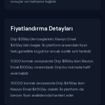
sonuçlar veri kalitesine bağlıdır.
Fiyatlandırma Detayları
Drip $39/ay'den başlarken, Klaviyo Email
$45/ay'den başlar. İki platform arasındaki fiyat
farkı genellikle küçüktür ancak özellik seti farklıdır.
5.000 kontak seviyesinde Drip $89/ay iken Klaviyo
Email $100/ay civarındadır. Drip bu noktada hafif
avantajlıdır.
30.000 kontak seviyesinde Drip $419/ay iken
Klaviyo Email $450/ay olabilir. İki platform da
benzer fiyat aralıklarında hareket eder.