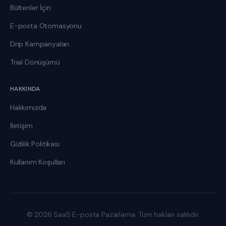
Bültenler İçin
E-posta Otomasyonu
Drip Kampanyaları
Trial Dönüşümü
HAKKINDA
Hakkımızda
İletişim
Gizlilik Politikası
Kullanım Koşulları
© 2026 SaaS E-posta Pazarlama. Tüm hakları saklıdır.