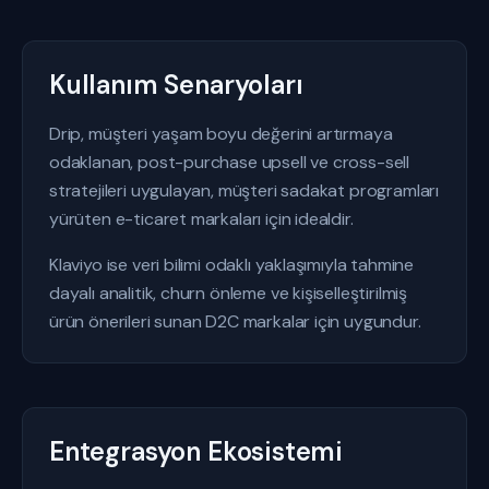
Kullanım Senaryoları
Drip, müşteri yaşam boyu değerini artırmaya
odaklanan, post-purchase upsell ve cross-sell
stratejileri uygulayan, müşteri sadakat programları
yürüten e-ticaret markaları için idealdir.
Klaviyo ise veri bilimi odaklı yaklaşımıyla tahmine
dayalı analitik, churn önleme ve kişiselleştirilmiş
ürün önerileri sunan D2C markalar için uygundur.
Entegrasyon Ekosistemi