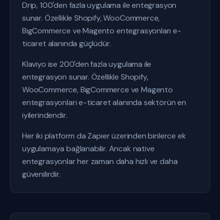
Drip, 100'den fazla uygulama ile entegrasyon
sunar. Özellikle Shopify, WooCommerce,
BigCommerce ve Magento entegrasyonları e-
ticaret alanında güçlüdür.
Klaviyo ise 200'den fazla uygulama ile
entegrasyon sunar. Özellikle Shopify,
WooCommerce, BigCommerce ve Magento
entegrasyonları e-ticaret alanında sektörün en
iyilerindendir.
Her iki platform da Zapier üzerinden binlerce ek
uygulamaya bağlanabilir. Ancak native
entegrasyonlar her zaman daha hızlı ve daha
güvenilirdir.