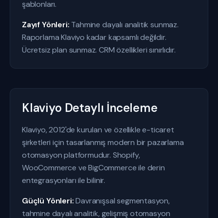
şablonları.
Zayıf Yönleri:
Tahmine dayalı analitik sunmaz.
Raporlama Klaviyo kadar kapsamlı değildir.
Ücretsiz plan sunmaz. CRM özellikleri sınırlıdır.
Klaviyo Detaylı İnceleme
Klaviyo, 2012'de kurulan ve özellikle e-ticaret
şirketleri için tasarlanmış modern bir pazarlama
otomasyon platformudur. Shopify,
WooCommerce ve BigCommerce ile derin
entegrasyonları ile bilinir.
Güçlü Yönleri:
Davranışsal segmentasyon,
tahmine dayalı analitik, gelişmiş otomasyon