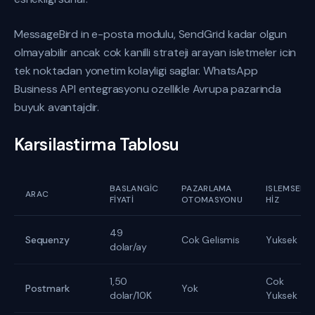
MessageBird in e-posta modulu, SendGrid kadar olgun
olmayabilir ancak cok kanilli strateji arayan isletmeler icin
tek noktadan yonetim kolayligi saglar. WhatsApp
Business API entegrasyonu ozellikle Avrupa pazarinda
buyuk avantajdir.
Karsilastirma Tablosu
BASLANGIC
PAZARLAMA
ISLEMSEL
ARAC
FIYATI
OTOMASYONU
HIZ
49
Sequenzy
Cok Gelismis
Yuksek
dolar/ay
1,50
Cok
Postmark
Yok
dolar/10K
Yuksek