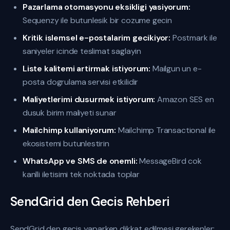
Pazarlama otomasyonu eksikligi yasiyorum:
Sequenzy ile butunlesik bir cozume gecin
Kritik islemsel e-postalarim gecikiyor:
Postmark ile
saniyeler icinde teslimat saglayin
Liste kalitemi artirmak istiyorum:
Mailgun un e-
posta dogrulama servisi etkilidir
Maliyetlerimi dusurmek istiyorum:
Amazon SES en
dusuk birim maliyeti sunar
Mailchimp kullaniyorum:
Mailchimp Transactional ile
ekosistemi butunlestirin
WhatsApp ve SMS de onemli:
MessageBird cok
kanlli iletisimi tek noktada toplar
SendGrid den Gecis Rehberi
SendGrid den gecis yaparken dikkat edilmesi gerekenler: