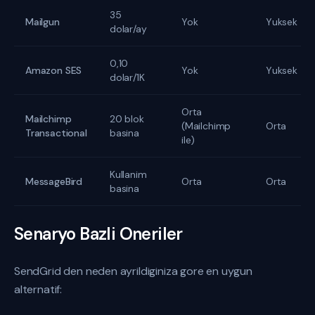
35
Mailgun
Yok
Yuksek
dolar/ay
0,10
Amazon SES
Yok
Yuksek
dolar/1K
Orta
Mailchimp
20 blok
(Mailchimp
Orta
Transactional
basina
ile)
Kullanim
MessageBird
Orta
Orta
basina
Senaryo Bazli Oneriler
SendGrid den neden ayrildiginiza gore en uygun
alternatif: