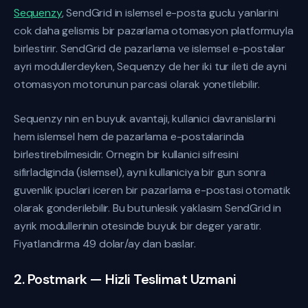
Sequenzy
, SendGrid in islemsel e-posta guclu yanlarini
cok daha gelismis bir pazarlama otomasyon platformuyla
birlestirir. SendGrid de pazarlama ve islemsel e-postalar
ayri modullerdeyken, Sequenzy de her iki tur ileti de ayni
otomasyon motorunun parcasi olarak yonetilebilir.
Sequenzy nin en buyuk avantaji, kullanici davranislarini
hem islemsel hem de pazarlama e-postalarinda
birlestirebilmesidir. Ornegin bir kullanici sifresini
sifirladiginda (islemsel), ayni kullaniciya bir gun sonra
guvenlik ipuclari iceren bir pazarlama e-postasi otomatik
olarak gonderilebilir. Bu butunlesik yaklasim SendGrid in
ayrik modullerinin otesinde buyuk bir deger yaratir.
Fiyatlandirma 49 dolar/ay dan baslar.
2. Postmark — Hizli Teslimat Uzmani