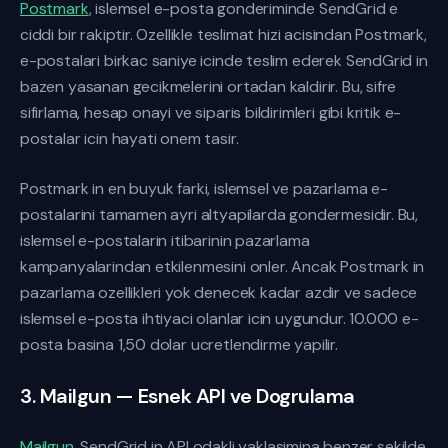
Postmark
, islemsel e-posta gonderiminde SendGrid e
ciddi bir rakiptir. Ozellikle teslimat hizi acisindan Postmark,
e-postalari birkac saniye icinde teslim ederek SendGrid in
bazen yasanan gecikmelerini ortadan kaldirir. Bu, sifre
sifirlama, hesap onayi ve siparis bildirimleri gibi kritik e-
postalar icin hayati onem tasir.
Postmark in en buyuk farki, islemsel ve pazarlama e-
postalarini tamamen ayri altyapilarda gondermesidir. Bu,
islemsel e-postalarin itibarinin pazarlama
kampanyalarindan etkilenmesini onler. Ancak Postmark in
pazarlama ozellikleri yok denecek kadar azdir ve sadece
islemsel e-posta ihtiyaci olanlar icin uygundur. 10.000 e-
posta basina 1,50 dolar ucretlendirme yapilir.
3. Mailgun — Esnek API ve Dogrulama
Mailgun
, SendGrid in API odakli yaklasimina benzer sekilde