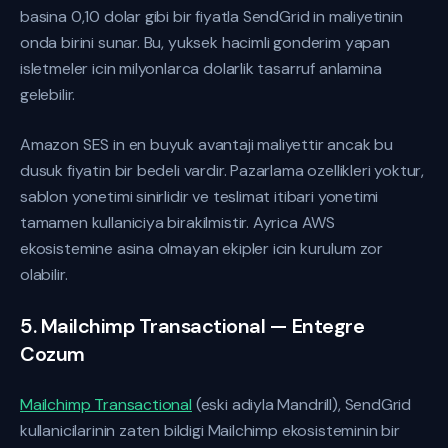
basina 0,10 dolar gibi bir fiyatla SendGrid in maliyetinin
onda birini sunar. Bu, yuksek hacimli gonderim yapan
isletmeler icin milyonlarca dolarlik tasarruf anlamina
gelebilir.
Amazon SES in en buyuk avantaji maliyettir ancak bu
dusuk fiyatin bir bedeli vardir. Pazarlama ozellikleri yoktur,
sablon yonetimi sinirlidir ve teslimat itibari yonetimi
tamamen kullaniciya birakilmistir. Ayrica AWS
ekosistemine asina olmayan ekipler icin kurulum zor
olabilir.
5. Mailchimp Transactional — Entegre
Cozum
Mailchimp Transactional
(eski adiyla Mandrill), SendGrid
kullanicilarinin zaten bildigi Mailchimp ekosisteminin bir