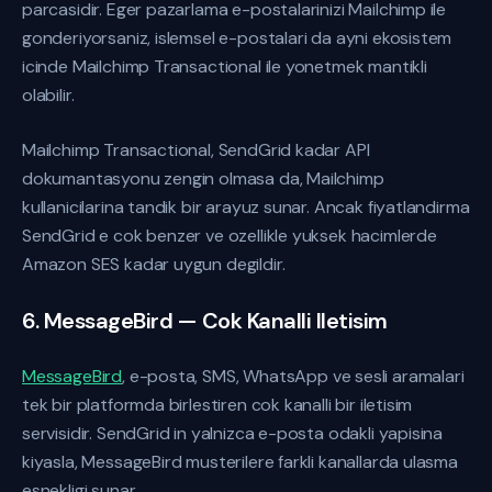
parcasidir. Eger pazarlama e-postalarinizi Mailchimp ile
gonderiyorsaniz, islemsel e-postalari da ayni ekosistem
icinde Mailchimp Transactional ile yonetmek mantikli
olabilir.
Mailchimp Transactional, SendGrid kadar API
dokumantasyonu zengin olmasa da, Mailchimp
kullanicilarina tandik bir arayuz sunar. Ancak fiyatlandirma
SendGrid e cok benzer ve ozellikle yuksek hacimlerde
Amazon SES kadar uygun degildir.
6. MessageBird — Cok Kanalli Iletisim
MessageBird
, e-posta, SMS, WhatsApp ve sesli aramalari
tek bir platformda birlestiren cok kanalli bir iletisim
servisidir. SendGrid in yalnizca e-posta odakli yapisina
kiyasla, MessageBird musterilere farkli kanallarda ulasma
esnekligi sunar.